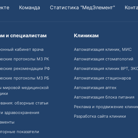
екте
Команда
Статистика "МедЭлемент"
Конт
ам и специалистам
Клиникам
онный кабинет врача
Автоматизация клиник, МИС
ческие протоколы МЗ РК
Автоматизация стоматологий
ческие рекомендации РФ
Автоматизация клиник ВРТ, ЭК
ческие протоколы МЗ РБ
Автоматизация стационаров
ы мировой медицинской
Автоматизация аптек
дики
Автоматизация блока питания
вания: обзорные статьи
Реклама и продвижение клини
и здравоохранения
Разработка сайта клиники
аменты
торные показатели