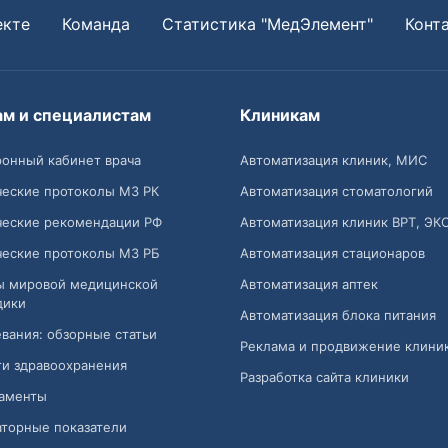
екте
Команда
Статистика "МедЭлемент"
Конт
ам и специалистам
Клиникам
онный кабинет врача
Автоматизация клиник, МИС
ческие протоколы МЗ РК
Автоматизация стоматологий
ческие рекомендации РФ
Автоматизация клиник ВРТ, ЭК
ческие протоколы МЗ РБ
Автоматизация стационаров
ы мировой медицинской
Автоматизация аптек
дики
Автоматизация блока питания
вания: обзорные статьи
Реклама и продвижение клини
и здравоохранения
Разработка сайта клиники
аменты
торные показатели